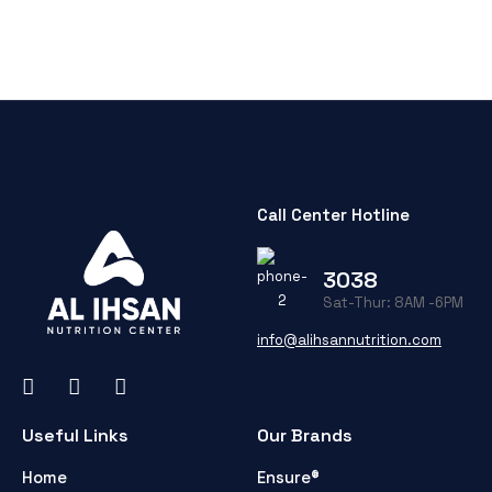
Call Center Hotline
3038
Sat-Thur: 8AM -6PM
info@alihsannutrition.com
Useful Links
Our Brands
Home
Ensure®