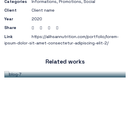
Categories
Informations
,
Promotions
,
Social
Client
Client name
Year
2020
Share
June 28, 2021
ihsannutriiton
Link
https://alihsannutrition.com/portfolio/lorem-
ipsum-dolor-sit-amet-consectetur-adipiscing-elit-2/
Lorem ipsum dolor sit amet, consectetur
adipiscing elit
Related works
Read more